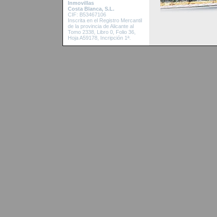
Inmovillas
Costa Blanca, S.L.
CIF: B53467106
Inscrita en el Re
gistro Mercantil
de la provincia de Alicante al
Tomo 2338, Libro 0, Folio 36,
Hoja A59178, Incripción 1ª.