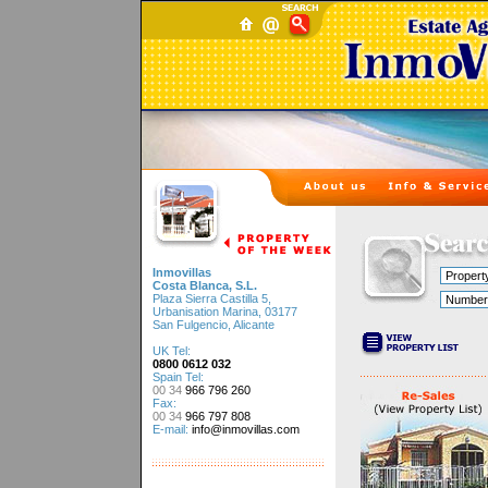
Inmovillas
Costa Blanca, S.L.
Plaza Sierra Castilla 5,
Urbanisation Marina, 03177
San Fulgencio, Alicante
UK Tel:
0800 0612 032
Spain Tel:
00 34
966 796 260
Fax:
00 34
966 797 808
E-mail:
info@inmovillas.com